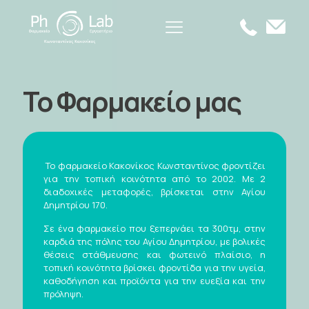
Το Φαρμακείο μας
Το φαρμακείο Κακονίκος Κωνσταντίνος φροντίζει
για την τοπική κοινότητα από το 2002. Με 2
διαδοχικές μεταφορές, βρίσκεται στην Αγίου
Δημητρίου 170.
Σε ένα φαρμακείο που ξεπερνάει τα 300τμ, στην
καρδιά της πόλης του Αγίου Δημητρίου, με βολικές
θέσεις στάθμευσης και φωτεινό πλαίσιο, η
τοπική κοινότητα βρίσκει φροντίδα για την υγεία,
καθοδήγηση και προϊόντα για την ευεξία και την
πρόληψη.