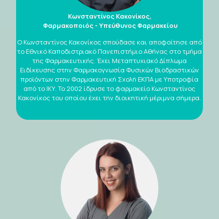
Κωνσταντίνος Κακονίκος,
Φαρμακοποιός - Υπεύθυνος Φαρμακείου
Ο Κωνσταντίνος Κακονίκος σπούδασε και αποφοίτησε από
το Εθνικό Καποδιστριακό Πανεπιστήμιο Αθήνας στο τμήμα
της Φαρμακευτικής. Έχει Μεταπτυχιακό Δίπλωμα
Ειδίκευσης στην Φαρμακογνωσία Φυσικών Βιοδραστικών
προϊόντων στην Φαρμακευτική Σχολή ΕΚΠΑ με Υποτροφία
από το ΙΚΥ. Το 2002 ίδρυσε το φαρμακείο Κωνσταντίνος
Κακονίκος του οποίου έχει την διοικητική μέριμνα σήμερα.