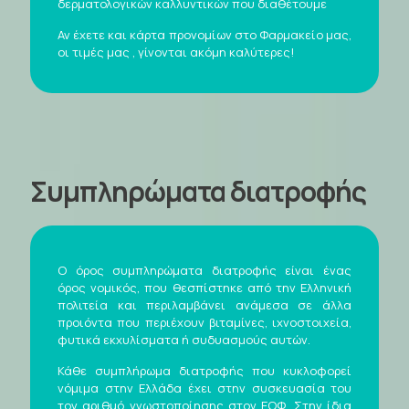
δερματολογικών καλλυντικών που διαθέτουμε
Αν έχετε και κάρτα προνομίων στο Φαρμακείο μας,
οι τιμές μας , γίνονται ακόμη καλύτερες!
Συμπληρώματα διατροφής
Ο όρος συμπληρώματα διατροφής είναι ένας
όρος νομικός, που θεσπίστηκε από την Ελληνική
πολιτεία και περιλαμβάνει ανάμεσα σε άλλα
προιόντα που περιέχουν βιταμίνες, ιχνοστοιχεία,
φυτικά εκχυλίσματα ή συδυασμούς αυτών.
Κάθε συμπλήρωμα διατροφής που κυκλοφορεί
νόμιμα στην Ελλάδα έχει στην συσκευασία του
τον αριθμό γνωστοποίησης στον ΕΟΦ. Στην ίδια