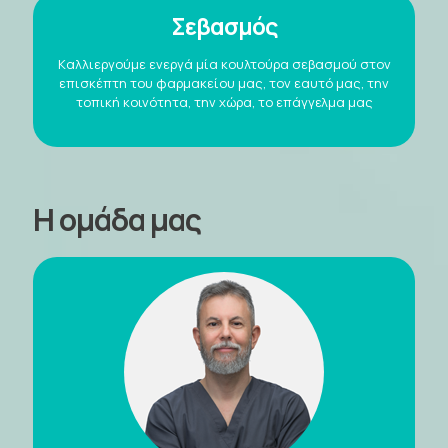
Σεβασμός
Kαλλιεργούμε ενεργά μία κουλτούρα σεβασμού στον
επισκέπτη του φαρμακείου μας, τον εαυτό μας, την
τοπική κοινότητα, την χώρα, το επάγγελμα μας
Η ομάδα μας