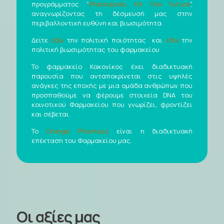
προγράμματος "
Pharmacies for the Future
",
αναγνωρίζοντας τη δέσμευσή μας στην
περιβαλλοντική ευθύνη και βιωσιμότητα.
Δείτε
εδώ
την πολιτική ποιότητας και
εδώ
την
πολιτική βιωσιμότητας του φαρμακείου
Το φαρμακείο Κακονίκος έχει διαδικτυακή
παρουσία που ανταποκρίνεται στις υψηλές
ανάγκες της εποχής με μια ομάδα ανθρώπων που
προσπαθούμε να φέρουμε στοιχεία DNA του
κοινοτικού Φαρμακείου που γνωρίζει, φροντίζει
και σέβεται.
Το
Orange Pharmacy
είναι η διαδικτυακή
επέκταση του Φαρμακείου μας.
Οι αξίες μας