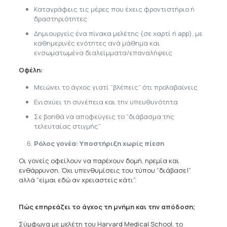
Καταγράφεις τις μέρες που έχεις φροντιστήριο ή
δραστηριότητες
Δημιουργείς ένα πίνακα μελέτης (σε χαρτί ή app), με
καθημερινές ενότητες ανά μάθημα και
ενσωματωμένα διαλείμματα/επαναλήψεις
Οφέλη:
Μειώνει το άγχος γιατί “βλέπεις” ότι προλαβαίνεις
Ενισχύει τη συνέπεια και την υπευθυνότητα
Σε βοηθά να αποφεύγεις το “διάβασμα της
τελευταίας στιγμής”
Ρόλος γονέα: Υποστήριξη χωρίς πίεση
Οι γονείς οφείλουν να παρέχουν δομή, ηρεμία και
ενθάρρυνση. Όχι υπενθυμίσεις του τύπου “διάβασε!”
αλλά “είμαι εδώ αν χρειαστείς κάτι”.
Πώς επηρεάζει το άγχος τη μνήμη και την απόδοση;
Σύμφωνα με μελέτη του Harvard Medical School, το