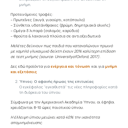
μνήμη.
Προτεινόμενες τροφές:
– Πρωτεΐνες (αυγά, γιαούρτι, κοτόπουλο)
– Σύνθετοι υδατάνθρακες (βρώμη, δημητριακά ολικής)
– Ωμέγα-3 λιπαρά (σολομός, καρύδια)
– Φρούτα & λαχανικά πλούσια σε αντιοξειδωτικά
Μελέτες δείχνουν πως παιδιά που καταναλώνουν πρωινό
με χαμηλό γλυκαιμικό δείκτη έχουν 20% καλύτερη επίδοση
σε τεστ μνήμης (source
: University
of
Oxford
, 2017).
Δες εδώ προϊόντα για
ενέργεια και τόνωση
και για
μνήμη
και εξετάσεις
Ύπνος: Ο αφανής ήρωας της επιτυχίας
Ο εγκέφαλος “εγκαθιστά” τις νέες πληροφορίες κατά
τη διάρκεια του ύπνου.
Σύμφωνα με την Αμερικανική Ακαδημία Ύπνου, οι έφηβοι
χρειάζονται 8-10 ώρες ποιοτικού ύπνου.
Η έλλειψη ύπνου μειώνει κατά 40% την ικανότητα
απομνημόνευσης
.