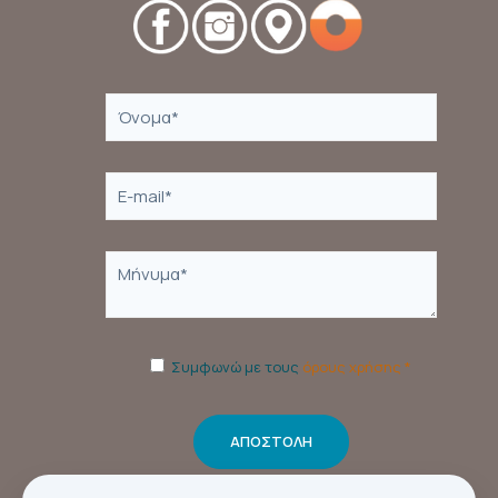
Συμφωνώ με τους
όρους χρήσης *