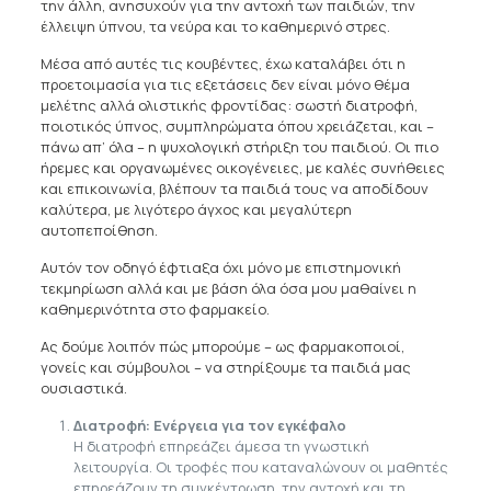
την άλλη, ανησυχούν για την αντοχή των παιδιών, την
έλλειψη ύπνου, τα νεύρα και το καθημερινό στρες.
Μέσα από αυτές τις κουβέντες, έχω καταλάβει ότι η
προετοιμασία για τις εξετάσεις δεν είναι μόνο θέμα
μελέτης αλλά ολιστικής φροντίδας: σωστή διατροφή,
ποιοτικός ύπνος, συμπληρώματα όπου χρειάζεται, και –
πάνω απ’ όλα – η ψυχολογική στήριξη του παιδιού. Οι πιο
ήρεμες και οργανωμένες οικογένειες, με καλές συνήθειες
και επικοινωνία, βλέπουν τα παιδιά τους να αποδίδουν
καλύτερα, με λιγότερο άγχος και μεγαλύτερη
αυτοπεποίθηση.
Αυτόν τον οδηγό έφτιαξα όχι μόνο με επιστημονική
τεκμηρίωση αλλά και με βάση όλα όσα μου μαθαίνει η
καθημερινότητα στο φαρμακείο.
Ας δούμε λοιπόν πώς μπορούμε – ως φαρμακοποιοί,
γονείς και σύμβουλοι – να στηρίξουμε τα παιδιά μας
ουσιαστικά.
Διατροφή: Ενέργεια για τον εγκέφαλο
Η διατροφή επηρεάζει άμεσα τη γνωστική
λειτουργία. Οι τροφές που καταναλώνουν οι μαθητές
επηρεάζουν τη συγκέντρωση, την αντοχή και τη