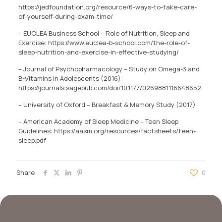
https://jedfoundation.org/resource/6-ways-to-take-care-
of-yourself-during-exam-time/
– EUCLEA Business School – Role of Nutrition, Sleep and
Exercise: https://www.euclea-b-school.com/the-role-of-
sleep-nutrition-and-exercise-in-effective-studying/
– Journal of Psychopharmacology – Study on Omega-3 and
B-Vitamins in Adolescents (2016):
https://journals.sagepub.com/doi/10.1177/0269881116648652
– University of Oxford – Breakfast & Memory Study (2017)
– American Academy of Sleep Medicine – Teen Sleep
Guidelines: https://aasm.org/resources/factsheets/teen-
sleep.pdf
Share
0