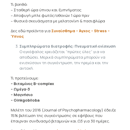
Τι βοηθά:
– Σταθερή ώρα ύπνου και ξυπνήματος
– Αποφυγή μπλε φωτός/οθονών 1 ώρα πριν
– Φυσικά σκευάσματα με μελατονίνη & πασιφλώρα
Δες εδώ προϊόντα για
Συναίσθημα – Άγχος – Stress –
Ύπνος
Συμπληρώματα διατροφής: Πνευματική ενίσχυση
Ο εγκέφαλος χρειάζεται “πρώτες ύλες” για να
αποδώσει. Μερικά συμπληρώματα μπορούν να
ενισχύσουν τη συγκέντρωση, την ηρεμία και την
αντοχή.
Τι προτείνουμε:
– Βιταμίνες
B
-complex
– Ωμέγα-3
– Μαγνήσιο
– Ginkgo
biloba
Μελέτη του 2016 (Journal of Psychopharmacology) έδειξε
15% βελτίωση της συγκέντρωσης σε εφήβους που
έπαιρναν συνδυασμό βιταμινών και Ω3 για 30 ημέρες.