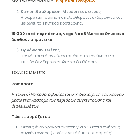
Δες εδώ προϊόντα για
μνήμη και εγκέφαλο
Κίνηση & χαλάρωση: Μείωση του στρες
Η σωματική άσκηση απελευθερώνει ενδορφίνες και
μειώνει τα επίπεδα κορτιζόλης.
15-30 λεπτά περπάτημα, yoga
ή ποδήλατο καθημερινά
βοηθούν σημαντικά
.
Οργάνωση μελέτης
Πολλά παιδιά αγχώνονται όχι από την ύλη αλλά
επειδή δεν ξέρουν *πώς* να διαβάσουν.
Τεχνικές Μελέτης:
Pomodoro
Η τεχνική Pomodoro βασίζεται στη διαχείριση του χρόνου
μέσω εναλλασσόμενων περιόδων συγκέντρωσης και
διαλειμμάτων.
Πώς εφαρμόζεται:
Θέτεις έναν χρονοδιακόπτη για
25 λεπτά
πλήρους
συγκέντρωσης (χωρίς κινητό ή περισπασμούς).