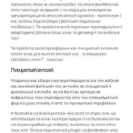
σαπωνίνες όπως οι γκινσενοσίδες τα οποία βοηθάνε και
στην ταχύτερη ανάρρωση ( το σώμα μου επανέρχεται
γρηγορότερα μετά από κοπιαστική εργασία – προπόνηση )
και αντέχω περισσότερο ( βελτίωση σωματικών
επιδόσεων ). Τα προϊόντα αυτά περιέχουν προσαρμογόνα (
adaptogens) βότανα όπως είναι το ginseng ή τα ανάλογα
του!
Τα προϊόντα αυτά προσφέρουν και πνευματική ενίσχυση
οπότε είναι μία συνετή επιλογή για…. εισαγωγικές
εξετάσεις στην Γ΄ Λυκείου!
Πνευματική αντοχή
Υπάρχουν και εξαιρετικά συμπληρώματα για την αύξηση
και συνολική βελτίωση της αντοχής σε πνευματικό ή
ψυχολογικό επίπεδο. Αυτά θα ήταν χρήσιμα σε
ανθρώπους που στρεσάρονται απo τον επαγγελματικό
φορτίο μίας εποχής ή από το προσωπικό περιβάλλον
Η δυσκολία να διαχειριστούν όλο αυτό το στρες έχει ως
αποτέλεσμα να είναι λιγότερο ήρεμοι ή να δυσκολεύονται
να συγκεντρωθούν με πιθανές συνέπειες πχ στον ύπνο
τους κλπ. Τέτοια περιστατικά μπορεί να βοηθηθούν από